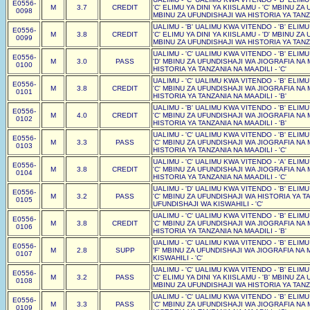
E0556-
M
3.7
CREDIT
'C' ELIMU YA DINI YA KIISLAMU - 'C' MBINU Z
0098
MBINU ZA UFUNDISHAJI WA HISTORIA YA TANZA
UALIMU - 'B' UALIMU KWA VITENDO - 'B' ELIM
E0556-
M
3.8
CREDIT
'C' ELIMU YA DINI YA KIISLAMU - 'D' MBINU Z
0099
MBINU ZA UFUNDISHAJI WA HISTORIA YA TANZA
UALIMU - 'C' UALIMU KWA VITENDO - 'B' ELIM
E0556-
M
3.0
PASS
'D' MBINU ZA UFUNDISHAJI WA JIOGRAFIA NA 
0100
HISTORIA YA TANZANIA NA MAADILI - 'C'
UALIMU - 'C' UALIMU KWA VITENDO - 'B' ELIM
E0556-
M
3.8
CREDIT
'C' MBINU ZA UFUNDISHAJI WA JIOGRAFIA NA 
0101
HISTORIA YA TANZANIA NA MAADILI - 'B'
UALIMU - 'B' UALIMU KWA VITENDO - 'B' ELIM
E0556-
M
4.0
CREDIT
'C' MBINU ZA UFUNDISHAJI WA JIOGRAFIA NA 
0102
HISTORIA YA TANZANIA NA MAADILI - 'B'
UALIMU - 'C' UALIMU KWA VITENDO - 'B' ELIM
E0556-
M
3.3
PASS
'C' MBINU ZA UFUNDISHAJI WA JIOGRAFIA NA 
0103
HISTORIA YA TANZANIA NA MAADILI - 'C'
UALIMU - 'C' UALIMU KWA VITENDO - 'A' ELIM
E0556-
M
3.8
CREDIT
'C' MBINU ZA UFUNDISHAJI WA JIOGRAFIA NA 
0104
HISTORIA YA TANZANIA NA MAADILI - 'C'
UALIMU - 'D' UALIMU KWA VITENDO - 'B' ELIM
E0556-
M
3.2
PASS
'C' MBINU ZA UFUNDISHAJI WA HISTORIA YA TA
0105
UFUNDISHAJI WA KISWAHILI - 'C'
UALIMU - 'C' UALIMU KWA VITENDO - 'B' ELIM
E0556-
M
3.8
CREDIT
'C' MBINU ZA UFUNDISHAJI WA JIOGRAFIA NA 
0106
HISTORIA YA TANZANIA NA MAADILI - 'B'
UALIMU - 'C' UALIMU KWA VITENDO - 'B' ELIM
E0556-
M
2.8
SUPP
'F' MBINU ZA UFUNDISHAJI WA JIOGRAFIA NA 
0107
KISWAHILI - 'C'
UALIMU - 'C' UALIMU KWA VITENDO - 'B' ELIM
E0556-
M
3.2
PASS
'C' ELIMU YA DINI YA KIISLAMU - 'B' MBINU Z
0108
MBINU ZA UFUNDISHAJI WA HISTORIA YA TANZA
UALIMU - 'C' UALIMU KWA VITENDO - 'B' ELIM
E0556-
M
3.3
PASS
'C' MBINU ZA UFUNDISHAJI WA JIOGRAFIA NA 
0109