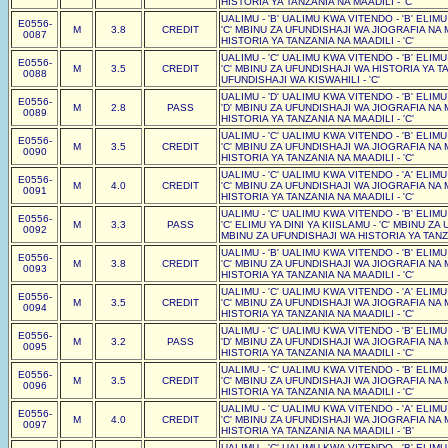
HISTORIA YA TANZANIA NA MAADILI - 'C'
UALIMU - 'B' UALIMU KWA VITENDO - 'B' ELIM
E0556-
M
3.8
CREDIT
'C' MBINU ZA UFUNDISHAJI WA JIOGRAFIA NA 
0087
HISTORIA YA TANZANIA NA MAADILI - 'C'
UALIMU - 'C' UALIMU KWA VITENDO - 'B' ELIM
E0556-
M
3.5
CREDIT
'C' MBINU ZA UFUNDISHAJI WA HISTORIA YA TA
0088
UFUNDISHAJI WA KISWAHILI - 'C'
UALIMU - 'D' UALIMU KWA VITENDO - 'B' ELIM
E0556-
M
2.8
PASS
'D' MBINU ZA UFUNDISHAJI WA JIOGRAFIA NA 
0089
HISTORIA YA TANZANIA NA MAADILI - 'C'
UALIMU - 'C' UALIMU KWA VITENDO - 'B' ELIM
E0556-
M
3.5
CREDIT
'C' MBINU ZA UFUNDISHAJI WA JIOGRAFIA NA 
0090
HISTORIA YA TANZANIA NA MAADILI - 'C'
UALIMU - 'C' UALIMU KWA VITENDO - 'A' ELIM
E0556-
M
4.0
CREDIT
'C' MBINU ZA UFUNDISHAJI WA JIOGRAFIA NA 
0091
HISTORIA YA TANZANIA NA MAADILI - 'C'
UALIMU - 'C' UALIMU KWA VITENDO - 'B' ELIM
E0556-
M
3.3
PASS
'C' ELIMU YA DINI YA KIISLAMU - 'C' MBINU Z
0092
MBINU ZA UFUNDISHAJI WA HISTORIA YA TANZA
UALIMU - 'B' UALIMU KWA VITENDO - 'B' ELIM
E0556-
M
3.8
CREDIT
'C' MBINU ZA UFUNDISHAJI WA JIOGRAFIA NA 
0093
HISTORIA YA TANZANIA NA MAADILI - 'C'
UALIMU - 'C' UALIMU KWA VITENDO - 'A' ELIM
E0556-
M
3.5
CREDIT
'C' MBINU ZA UFUNDISHAJI WA JIOGRAFIA NA 
0094
HISTORIA YA TANZANIA NA MAADILI - 'C'
UALIMU - 'C' UALIMU KWA VITENDO - 'B' ELIM
E0556-
M
3.2
PASS
'D' MBINU ZA UFUNDISHAJI WA JIOGRAFIA NA 
0095
HISTORIA YA TANZANIA NA MAADILI - 'C'
UALIMU - 'C' UALIMU KWA VITENDO - 'B' ELIM
E0556-
M
3.5
CREDIT
'C' MBINU ZA UFUNDISHAJI WA JIOGRAFIA NA 
0096
HISTORIA YA TANZANIA NA MAADILI - 'C'
UALIMU - 'C' UALIMU KWA VITENDO - 'A' ELIM
E0556-
M
4.0
CREDIT
'C' MBINU ZA UFUNDISHAJI WA JIOGRAFIA NA 
0097
HISTORIA YA TANZANIA NA MAADILI - 'B'
UALIMU - 'C' UALIMU KWA VITENDO - 'B' ELIM