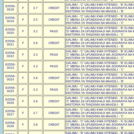
UALIMU - 'C' UALIMU KWA VITENDO - 'B' ELIM
E0556-
F
3.7
CREDIT
'C' MBINU ZA UFUNDISHAJI WA JIOGRAFIA NA 
0018
HISTORIA YA TANZANIA NA MAADILI - 'B'
UALIMU - 'C' UALIMU KWA VITENDO - 'B' ELIM
E0556-
F
3.5
CREDIT
'C' MBINU ZA UFUNDISHAJI WA JIOGRAFIA NA 
0019
HISTORIA YA TANZANIA NA MAADILI - 'C'
UALIMU - 'C' UALIMU KWA VITENDO - 'B' ELIM
E0556-
F
3.2
PASS
'D' MBINU ZA UFUNDISHAJI WA JIOGRAFIA NA 
0020
HISTORIA YA TANZANIA NA MAADILI - 'C'
UALIMU - 'B' UALIMU KWA VITENDO - 'B' ELIM
E0556-
F
3.8
CREDIT
'C' MBINU ZA UFUNDISHAJI WA JIOGRAFIA NA 
0021
HISTORIA YA TANZANIA NA MAADILI - 'B'
UALIMU - 'C' UALIMU KWA VITENDO - 'B' ELIM
E0556-
F
3.3
PASS
'C' MBINU ZA UFUNDISHAJI WA JIOGRAFIA NA 
0022
HISTORIA YA TANZANIA NA MAADILI - 'C'
UALIMU - 'C' UALIMU KWA VITENDO - 'B' ELIM
E0556-
F
3.3
PASS
'C' MBINU ZA UFUNDISHAJI WA JIOGRAFIA NA 
0023
HISTORIA YA TANZANIA NA MAADILI - 'C'
UALIMU - 'C' UALIMU KWA VITENDO - 'A' ELIM
E0556-
F
3.8
CREDIT
'C' MBINU ZA UFUNDISHAJI WA JIOGRAFIA NA 
0024
HISTORIA YA TANZANIA NA MAADILI - 'B'
UALIMU - 'C' UALIMU KWA VITENDO - 'B' ELIM
E0556-
F
3.3
PASS
'C' MBINU ZA UFUNDISHAJI WA JIOGRAFIA NA 
0025
HISTORIA YA TANZANIA NA MAADILI - 'C'
UALIMU - 'C' UALIMU KWA VITENDO - 'B' ELIM
E0556-
F
3.8
CREDIT
'C' MBINU ZA UFUNDISHAJI WA JIOGRAFIA NA 
0026
HISTORIA YA TANZANIA NA MAADILI - 'B'
UALIMU - 'C' UALIMU KWA VITENDO - 'B' ELIM
E0556-
F
3.7
CREDIT
'C' MBINU ZA UFUNDISHAJI WA JIOGRAFIA NA 
0027
HISTORIA YA TANZANIA NA MAADILI - 'C'
UALIMU - 'C' UALIMU KWA VITENDO - 'A' ELIM
E0556-
F
3.8
CREDIT
'C' MBINU ZA UFUNDISHAJI WA JIOGRAFIA NA 
0028
HISTORIA YA TANZANIA NA MAADILI - 'B'
UALIMU - 'B' UALIMU KWA VITENDO - 'B' ELIM