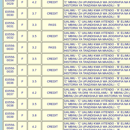
E0556-
F
4.2
CREDIT
'C' MBINU ZA UFUNDISHAJI WA JIOGRAFIA NA 
0029
HISTORIA YA TANZANIA NA MAADILI - 'B'
UALIMU - 'C' UALIMU KWA VITENDO - 'B' ELIM
E0556-
F
3.7
CREDIT
'C' MBINU ZA UFUNDISHAJI WA JIOGRAFIA NA 
0030
HISTORIA YA TANZANIA NA MAADILI - 'B'
UALIMU - 'C' UALIMU KWA VITENDO - 'B' ELIM
E0556-
F
3.3
PASS
'C' MBINU ZA UFUNDISHAJI WA JIOGRAFIA NA 
0031
HISTORIA YA TANZANIA NA MAADILI - 'C'
UALIMU - 'C' UALIMU KWA VITENDO - 'A' ELIM
E0556-
F
3.5
CREDIT
'C' MBINU ZA UFUNDISHAJI WA JIOGRAFIA NA 
0032
HISTORIA YA TANZANIA NA MAADILI - 'C'
UALIMU - 'C' UALIMU KWA VITENDO - 'B' ELIM
E0556-
F
3.2
PASS
'D' MBINU ZA UFUNDISHAJI WA JIOGRAFIA NA 
0033
HISTORIA YA TANZANIA NA MAADILI - 'C'
UALIMU - 'C' UALIMU KWA VITENDO - 'B' ELIM
E0556-
F
3.5
CREDIT
'D' MBINU ZA UFUNDISHAJI WA JIOGRAFIA NA 
0034
HISTORIA YA TANZANIA NA MAADILI - 'B'
UALIMU - 'C' UALIMU KWA VITENDO - 'B' ELIM
E0556-
F
3.7
CREDIT
'C' MBINU ZA UFUNDISHAJI WA JIOGRAFIA NA 
0035
HISTORIA YA TANZANIA NA MAADILI - 'B'
UALIMU - 'C' UALIMU KWA VITENDO - 'B' ELIM
E0556-
F
3.5
CREDIT
'C' MBINU ZA UFUNDISHAJI WA JIOGRAFIA NA 
0036
HISTORIA YA TANZANIA NA MAADILI - 'C'
UALIMU - 'B' UALIMU KWA VITENDO - 'A' ELIM
E0556-
F
4.2
CREDIT
'C' ELIMU YA DINI YA KIISLAMU - 'B' MBINU Z
0037
MBINU ZA UFUNDISHAJI WA HISTORIA YA TANZA
UALIMU - 'C' UALIMU KWA VITENDO - 'B' ELIM
E0556-
F
3.5
CREDIT
'C' MBINU ZA UFUNDISHAJI WA JIOGRAFIA NA 
0038
HISTORIA YA TANZANIA NA MAADILI - 'C'
UALIMU - 'C' UALIMU KWA VITENDO - 'A' ELIM
E0556-
F
3.8
CREDIT
'C' MBINU ZA UFUNDISHAJI WA JIOGRAFIA NA 
0039
HISTORIA YA TANZANIA NA MAADILI - 'B'
UALIMU - 'C' UALIMU KWA VITENDO - 'B' ELIM
E0556-
F
4.2
CREDIT
'B' MBINU ZA UFUNDISHAJI WA JIOGRAFIA NA 
0040
HISTORIA YA TANZANIA NA MAADILI - 'B'