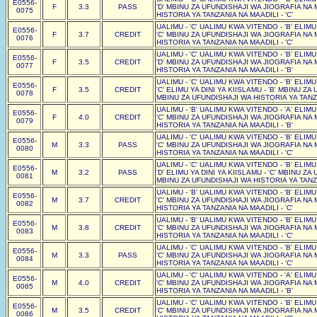
E0556-
F
3.3
PASS
'D' MBINU ZA UFUNDISHAJI WA JIOGRAFIA NA 
0075
HISTORIA YA TANZANIA NA MAADILI - 'C'
UALIMU - 'C' UALIMU KWA VITENDO - 'B' ELIM
E0556-
F
3.7
CREDIT
'C' MBINU ZA UFUNDISHAJI WA JIOGRAFIA NA 
0076
HISTORIA YA TANZANIA NA MAADILI - 'C'
UALIMU - 'C' UALIMU KWA VITENDO - 'B' ELIM
E0556-
F
3.5
CREDIT
'D' MBINU ZA UFUNDISHAJI WA JIOGRAFIA NA 
0077
HISTORIA YA TANZANIA NA MAADILI - 'B'
UALIMU - 'C' UALIMU KWA VITENDO - 'B' ELIM
E0556-
F
3.5
CREDIT
'C' ELIMU YA DINI YA KIISLAMU - 'B' MBINU Z
0078
MBINU ZA UFUNDISHAJI WA HISTORIA YA TANZA
UALIMU - 'B' UALIMU KWA VITENDO - 'A' ELIM
E0556-
F
4.0
CREDIT
'C' MBINU ZA UFUNDISHAJI WA JIOGRAFIA NA 
0079
HISTORIA YA TANZANIA NA MAADILI - 'B'
UALIMU - 'C' UALIMU KWA VITENDO - 'B' ELIM
E0556-
M
3.3
PASS
'C' MBINU ZA UFUNDISHAJI WA JIOGRAFIA NA 
0080
HISTORIA YA TANZANIA NA MAADILI - 'C'
UALIMU - 'C' UALIMU KWA VITENDO - 'B' ELIM
E0556-
M
3.2
PASS
'D' ELIMU YA DINI YA KIISLAMU - 'C' MBINU Z
0081
MBINU ZA UFUNDISHAJI WA HISTORIA YA TANZA
UALIMU - 'B' UALIMU KWA VITENDO - 'B' ELIM
E0556-
M
3.7
CREDIT
'C' MBINU ZA UFUNDISHAJI WA JIOGRAFIA NA 
0082
HISTORIA YA TANZANIA NA MAADILI - 'C'
UALIMU - 'B' UALIMU KWA VITENDO - 'B' ELIM
E0556-
M
3.8
CREDIT
'C' MBINU ZA UFUNDISHAJI WA JIOGRAFIA NA 
0083
HISTORIA YA TANZANIA NA MAADILI - 'C'
UALIMU - 'C' UALIMU KWA VITENDO - 'B' ELIM
E0556-
M
3.3
PASS
'C' MBINU ZA UFUNDISHAJI WA JIOGRAFIA NA 
0084
HISTORIA YA TANZANIA NA MAADILI - 'C'
UALIMU - 'C' UALIMU KWA VITENDO - 'A' ELIM
E0556-
M
4.0
CREDIT
'C' MBINU ZA UFUNDISHAJI WA JIOGRAFIA NA 
0085
HISTORIA YA TANZANIA NA MAADILI - 'B'
UALIMU - 'C' UALIMU KWA VITENDO - 'B' ELIM
E0556-
M
3.5
CREDIT
'C' MBINU ZA UFUNDISHAJI WA JIOGRAFIA NA 
0086