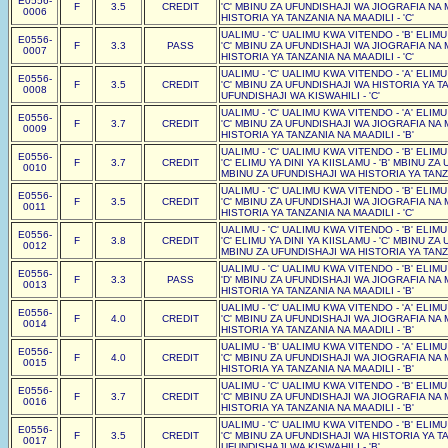
E0556-
F
3.5
CREDIT
'C' MBINU ZA UFUNDISHAJI WA JIOGRAFIA NA 
0006
HISTORIA YA TANZANIA NA MAADILI - 'C'
UALIMU - 'C' UALIMU KWA VITENDO - 'B' ELIM
E0556-
F
3.3
PASS
'C' MBINU ZA UFUNDISHAJI WA JIOGRAFIA NA 
0007
HISTORIA YA TANZANIA NA MAADILI - 'C'
UALIMU - 'C' UALIMU KWA VITENDO - 'A' ELIM
E0556-
F
3.5
CREDIT
'C' MBINU ZA UFUNDISHAJI WA HISTORIA YA TA
0008
UFUNDISHAJI WA KISWAHILI - 'C'
UALIMU - 'C' UALIMU KWA VITENDO - 'A' ELIM
E0556-
F
3.7
CREDIT
'C' MBINU ZA UFUNDISHAJI WA JIOGRAFIA NA 
0009
HISTORIA YA TANZANIA NA MAADILI - 'B'
UALIMU - 'C' UALIMU KWA VITENDO - 'B' ELIM
E0556-
F
3.7
CREDIT
'C' ELIMU YA DINI YA KIISLAMU - 'B' MBINU Z
0010
MBINU ZA UFUNDISHAJI WA HISTORIA YA TANZA
UALIMU - 'C' UALIMU KWA VITENDO - 'B' ELIM
E0556-
F
3.5
CREDIT
'C' MBINU ZA UFUNDISHAJI WA JIOGRAFIA NA 
0011
HISTORIA YA TANZANIA NA MAADILI - 'C'
UALIMU - 'C' UALIMU KWA VITENDO - 'B' ELIM
E0556-
F
3.8
CREDIT
'C' ELIMU YA DINI YA KIISLAMU - 'C' MBINU Z
0012
MBINU ZA UFUNDISHAJI WA HISTORIA YA TANZA
UALIMU - 'C' UALIMU KWA VITENDO - 'B' ELIM
E0556-
F
3.3
PASS
'D' MBINU ZA UFUNDISHAJI WA JIOGRAFIA NA 
0013
HISTORIA YA TANZANIA NA MAADILI - 'B'
UALIMU - 'C' UALIMU KWA VITENDO - 'A' ELIM
E0556-
F
4.0
CREDIT
'C' MBINU ZA UFUNDISHAJI WA JIOGRAFIA NA 
0014
HISTORIA YA TANZANIA NA MAADILI - 'B'
UALIMU - 'B' UALIMU KWA VITENDO - 'A' ELIM
E0556-
F
4.0
CREDIT
'C' MBINU ZA UFUNDISHAJI WA JIOGRAFIA NA 
0015
HISTORIA YA TANZANIA NA MAADILI - 'B'
UALIMU - 'C' UALIMU KWA VITENDO - 'B' ELIM
E0556-
F
3.7
CREDIT
'C' MBINU ZA UFUNDISHAJI WA JIOGRAFIA NA 
0016
HISTORIA YA TANZANIA NA MAADILI - 'B'
UALIMU - 'C' UALIMU KWA VITENDO - 'B' ELIM
E0556-
F
3.5
CREDIT
'C' MBINU ZA UFUNDISHAJI WA HISTORIA YA TA
0017
UFUNDISHAJI WA KISWAHILI - 'B'