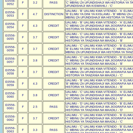
E0556-
F
3.2
PASS
'C' MBINU ZA UFUNDISHAJI WA HISTORIA YA TA
0052
UFUNDISHAJI WA KISWAHILI - 'C'
UALIMU - 'B' UALIMU KWA VITENDO - 'A' ELIM
E0556-
F
4.7
DISTINCTION
'B' ELIMU YA DINI YA KIISLAMU - 'B' MBINU Z
0053
MBINU ZA UFUNDISHAJI WA HISTORIA YA TANZA
UALIMU - 'B' UALIMU KWA VITENDO - 'A' ELIM
E0556-
F
4.3
CREDIT
'C' MBINU ZA UFUNDISHAJI WA JIOGRAFIA NA 
0054
HISTORIA YA TANZANIA NA MAADILI - 'B'
UALIMU - 'C' UALIMU KWA VITENDO - 'B' ELIM
E0556-
F
3.7
CREDIT
'C' MBINU ZA UFUNDISHAJI WA JIOGRAFIA NA 
0055
HISTORIA YA TANZANIA NA MAADILI - 'B'
UALIMU - 'C' UALIMU KWA VITENDO - 'B' ELIM
E0556-
F
3.7
CREDIT
'B' ELIMU YA DINI YA KIISLAMU - 'C' MBINU Z
0056
MBINU ZA UFUNDISHAJI WA HISTORIA YA TANZA
UALIMU - 'C' UALIMU KWA VITENDO - 'B' ELIM
E0556-
F
3.8
CREDIT
'C' MBINU ZA UFUNDISHAJI WA JIOGRAFIA NA 
0057
HISTORIA YA TANZANIA NA MAADILI - 'B'
UALIMU - 'B' UALIMU KWA VITENDO - 'A' ELIM
E0556-
F
3.7
CREDIT
'C' MBINU ZA UFUNDISHAJI WA JIOGRAFIA NA 
0058
HISTORIA YA TANZANIA NA MAADILI - 'C'
UALIMU - 'B' UALIMU KWA VITENDO - 'A' ELIM
E0556-
F
4.3
CREDIT
'B' MBINU ZA UFUNDISHAJI WA JIOGRAFIA NA 
0059
HISTORIA YA TANZANIA NA MAADILI - 'B'
UALIMU - 'C' UALIMU KWA VITENDO - 'A' ELIM
E0556-
F
3.8
CREDIT
'C' MBINU ZA UFUNDISHAJI WA JIOGRAFIA NA 
0060
HISTORIA YA TANZANIA NA MAADILI - 'B'
UALIMU - 'D' UALIMU KWA VITENDO - 'B' ELIM
E0556-
F
2.5
PASS
'D' MBINU ZA UFUNDISHAJI WA JIOGRAFIA NA 
0061
HISTORIA YA TANZANIA NA MAADILI - 'D'
UALIMU - 'C' UALIMU KWA VITENDO - 'B' ELIM
E0556-
F
3.7
CREDIT
'C' MBINU ZA UFUNDISHAJI WA JIOGRAFIA NA 
0062
HISTORIA YA TANZANIA NA MAADILI - 'C'
UALIMU - 'C' UALIMU KWA VITENDO - 'B' ELIM
E0556-
F
3.3
PASS
'C' MBINU ZA UFUNDISHAJI WA JIOGRAFIA NA 
0063