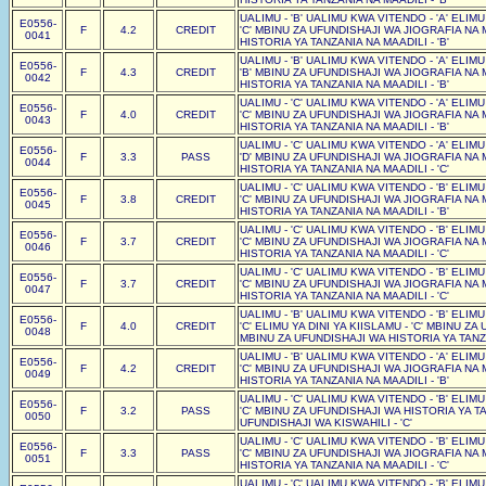
UALIMU - 'B' UALIMU KWA VITENDO - 'A' ELIM
E0556-
F
4.2
CREDIT
'C' MBINU ZA UFUNDISHAJI WA JIOGRAFIA NA 
0041
HISTORIA YA TANZANIA NA MAADILI - 'B'
UALIMU - 'B' UALIMU KWA VITENDO - 'A' ELIM
E0556-
F
4.3
CREDIT
'B' MBINU ZA UFUNDISHAJI WA JIOGRAFIA NA 
0042
HISTORIA YA TANZANIA NA MAADILI - 'B'
UALIMU - 'C' UALIMU KWA VITENDO - 'A' ELIM
E0556-
F
4.0
CREDIT
'C' MBINU ZA UFUNDISHAJI WA JIOGRAFIA NA 
0043
HISTORIA YA TANZANIA NA MAADILI - 'B'
UALIMU - 'C' UALIMU KWA VITENDO - 'A' ELIM
E0556-
F
3.3
PASS
'D' MBINU ZA UFUNDISHAJI WA JIOGRAFIA NA 
0044
HISTORIA YA TANZANIA NA MAADILI - 'C'
UALIMU - 'C' UALIMU KWA VITENDO - 'B' ELIM
E0556-
F
3.8
CREDIT
'C' MBINU ZA UFUNDISHAJI WA JIOGRAFIA NA 
0045
HISTORIA YA TANZANIA NA MAADILI - 'B'
UALIMU - 'C' UALIMU KWA VITENDO - 'B' ELIM
E0556-
F
3.7
CREDIT
'C' MBINU ZA UFUNDISHAJI WA JIOGRAFIA NA 
0046
HISTORIA YA TANZANIA NA MAADILI - 'C'
UALIMU - 'C' UALIMU KWA VITENDO - 'B' ELIM
E0556-
F
3.7
CREDIT
'C' MBINU ZA UFUNDISHAJI WA JIOGRAFIA NA 
0047
HISTORIA YA TANZANIA NA MAADILI - 'C'
UALIMU - 'B' UALIMU KWA VITENDO - 'B' ELIM
E0556-
F
4.0
CREDIT
'C' ELIMU YA DINI YA KIISLAMU - 'C' MBINU Z
0048
MBINU ZA UFUNDISHAJI WA HISTORIA YA TANZA
UALIMU - 'B' UALIMU KWA VITENDO - 'A' ELIM
E0556-
F
4.2
CREDIT
'C' MBINU ZA UFUNDISHAJI WA JIOGRAFIA NA 
0049
HISTORIA YA TANZANIA NA MAADILI - 'B'
UALIMU - 'C' UALIMU KWA VITENDO - 'B' ELIM
E0556-
F
3.2
PASS
'C' MBINU ZA UFUNDISHAJI WA HISTORIA YA TA
0050
UFUNDISHAJI WA KISWAHILI - 'C'
UALIMU - 'C' UALIMU KWA VITENDO - 'B' ELIM
E0556-
F
3.3
PASS
'C' MBINU ZA UFUNDISHAJI WA JIOGRAFIA NA 
0051
HISTORIA YA TANZANIA NA MAADILI - 'C'
UALIMU - 'C' UALIMU KWA VITENDO - 'B' ELIM