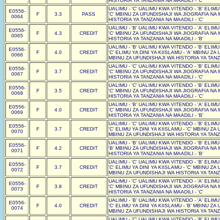
HISTORIA YA TANZANIA NA MAADILI - 'C'
UALIMU - 'C' UALIMU KWA VITENDO - 'B' ELIM
E0556-
F
3.3
PASS
'C' MBINU ZA UFUNDISHAJI WA JIOGRAFIA NA 
0064
HISTORIA YA TANZANIA NA MAADILI - 'C'
UALIMU - 'B' UALIMU KWA VITENDO - 'A' ELIM
E0556-
F
4.3
CREDIT
'C' MBINU ZA UFUNDISHAJI WA JIOGRAFIA NA 
0065
HISTORIA YA TANZANIA NA MAADILI - 'B'
UALIMU - 'B' UALIMU KWA VITENDO - 'B' ELIM
E0556-
F
4.0
CREDIT
'C' ELIMU YA DINI YA KIISLAMU - 'A' MBINU Z
0066
MBINU ZA UFUNDISHAJI WA HISTORIA YA TANZA
UALIMU - 'C' UALIMU KWA VITENDO - 'B' ELIM
E0556-
F
3.7
CREDIT
'C' MBINU ZA UFUNDISHAJI WA JIOGRAFIA NA 
0067
HISTORIA YA TANZANIA NA MAADILI - 'C'
UALIMU - 'C' UALIMU KWA VITENDO - 'B' ELIM
E0556-
F
3.5
CREDIT
'C' MBINU ZA UFUNDISHAJI WA JIOGRAFIA NA 
0068
HISTORIA YA TANZANIA NA MAADILI - 'C'
UALIMU - 'B' UALIMU KWA VITENDO - 'A' ELIM
E0556-
F
4.0
CREDIT
'C' MBINU ZA UFUNDISHAJI WA JIOGRAFIA NA 
0069
HISTORIA YA TANZANIA NA MAADILI - 'B'
UALIMU - 'C' UALIMU KWA VITENDO - 'B' ELIM
E0556-
F
3.7
CREDIT
'C' ELIMU YA DINI YA KIISLAMU - 'C' MBINU Z
0070
MBINU ZA UFUNDISHAJI WA HISTORIA YA TANZA
UALIMU - 'B' UALIMU KWA VITENDO - 'B' ELIM
E0556-
F
4.2
CREDIT
'B' MBINU ZA UFUNDISHAJI WA JIOGRAFIA NA 
0071
HISTORIA YA TANZANIA NA MAADILI - 'B'
UALIMU - 'C' UALIMU KWA VITENDO - 'B' ELIM
E0556-
F
3.7
CREDIT
'C' ELIMU YA DINI YA KIISLAMU - 'C' MBINU Z
0072
MBINU ZA UFUNDISHAJI WA HISTORIA YA TANZA
UALIMU - 'C' UALIMU KWA VITENDO - 'A' ELIM
E0556-
F
3.8
CREDIT
'C' MBINU ZA UFUNDISHAJI WA JIOGRAFIA NA 
0073
HISTORIA YA TANZANIA NA MAADILI - 'C'
UALIMU - 'B' UALIMU KWA VITENDO - 'A' ELIM
E0556-
F
4.0
CREDIT
'C' ELIMU YA DINI YA KIISLAMU - 'B' MBINU Z
0074
MBINU ZA UFUNDISHAJI WA HISTORIA YA TANZA
UALIMU - 'C' UALIMU KWA VITENDO - 'B' ELIM