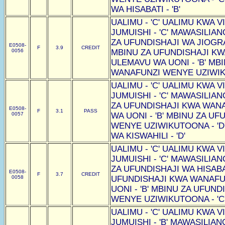
WA HISABATI - 'B'
UALIMU - 'C' UALIMU KWA VI
JUMUISHI - 'C' MAWASILIAN
ZA UFUNDISHAJI WA JIOGRAF
E0508-
F
3.9
CREDIT
0056
MBINU ZA UFUNDISHAJI K
ULEMAVU WA UONI - 'B' MB
WANAFUNZI WENYE UZIWIKU
UALIMU - 'C' UALIMU KWA VI
JUMUISHI - 'C' MAWASILIAN
ZA UFUNDISHAJI KWA WAN
E0508-
F
3.1
PASS
0057
WA UONI - 'B' MBINU ZA U
WENYE UZIWIKUTOONA - 'D
WA KISWAHILI - 'D'
UALIMU - 'C' UALIMU KWA VI
JUMUISHI - 'C' MAWASILIAN
ZA UFUNDISHAJI WA HISABAT
E0508-
F
3.7
CREDIT
0058
UFUNDISHAJI KWA WANAF
UONI - 'B' MBINU ZA UFUN
WENYE UZIWIKUTOONA - 'C
UALIMU - 'C' UALIMU KWA VI
JUMUISHI - 'B' MAWASILIAN