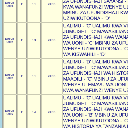
ZA UFUNDISHAJI SAYANSI -
E0508-
F
3.1
PASS
0094
KWA WANAFUNZI WENYE ULE
MBINU ZA UFUNDISHAJI K
UZIWIKUTOONA - 'D'
UALIMU - 'C' UALIMU KWA VI
JUMUISHI - 'C' MAWASILIAN
ZA UFUNDISHAJI KWA WAN
E0508-
F
3.3
PASS
0095
WA UONI - 'C' MBINU ZA U
WENYE UZIWIKUTOONA - 'C
WA KISWAHILI - 'D'
UALIMU - 'D' UALIMU KWA VI
JUMUISHI - 'C' MAWASILIAN
ZA UFUNDISHAJI WA HISTOR
E0508-
F
3.1
PASS
0096
MAADILI - 'C' MBINU ZA U
WENYE ULEMAVU WA UONI -
KWA WANAFUNZI WENYE UZI
UALIMU - 'C' UALIMU KWA VI
JUMUISHI - 'C' MAWASILIAN
ZA UFUNDISHAJI KWA WAN
E0508-
F
3.4
PASS
0097
WA UONI - 'B' MBINU ZA U
WENYE UZIWIKUTOONA - 'C
WA HISTORIA YA TANZANIA N