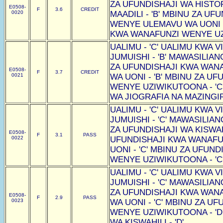
ZA UFUNDISHAJI WA HISTOR
E0508-
F
3.6
CREDIT
0020
MAADILI - 'B' MBINU ZA U
WENYE ULEMAVU WA UONI -
KWA WANAFUNZI WENYE UZI
UALIMU - 'C' UALIMU KWA VI
JUMUISHI - 'B' MAWASILIAN
ZA UFUNDISHAJI KWA WAN
E0508-
F
3.7
CREDIT
0021
WA UONI - 'B' MBINU ZA U
WENYE UZIWIKUTOONA - 'C
WA JIOGRAFIA NA MAZINGIRA
UALIMU - 'C' UALIMU KWA VI
JUMUISHI - 'C' MAWASILIAN
ZA UFUNDISHAJI WA KISWAHI
E0508-
F
3.1
PASS
0022
UFUNDISHAJI KWA WANAF
UONI - 'C' MBINU ZA UFUN
WENYE UZIWIKUTOONA - 'C
UALIMU - 'C' UALIMU KWA VI
JUMUISHI - 'C' MAWASILIAN
ZA UFUNDISHAJI KWA WAN
E0508-
F
2.9
PASS
0023
WA UONI - 'C' MBINU ZA U
WENYE UZIWIKUTOONA - 'D
WA KISWAHILI - 'D'