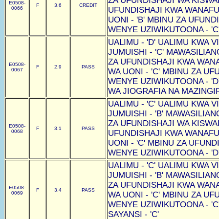
ZA UFUNDISHAJI WA KISWAHI
E0508-
F
3.6
CREDIT
0066
UFUNDISHAJI KWA WANAF
UONI - 'B' MBINU ZA UFUN
WENYE UZIWIKUTOONA - 'C
UALIMU - 'D' UALIMU KWA VI
JUMUISHI - 'C' MAWASILIAN
ZA UFUNDISHAJI KWA WAN
E0508-
F
2.9
PASS
0067
WA UONI - 'C' MBINU ZA U
WENYE UZIWIKUTOONA - 'D
WA JIOGRAFIA NA MAZINGIRA
UALIMU - 'C' UALIMU KWA VI
JUMUISHI - 'B' MAWASILIAN
ZA UFUNDISHAJI WA KISWAHI
E0508-
F
3.1
PASS
0068
UFUNDISHAJI KWA WANAF
UONI - 'C' MBINU ZA UFUN
WENYE UZIWIKUTOONA - 'D
UALIMU - 'C' UALIMU KWA VI
JUMUISHI - 'B' MAWASILIAN
ZA UFUNDISHAJI KWA WAN
E0508-
F
3.4
PASS
0069
WA UONI - 'C' MBINU ZA U
WENYE UZIWIKUTOONA - 'C
SAYANSI - 'C'