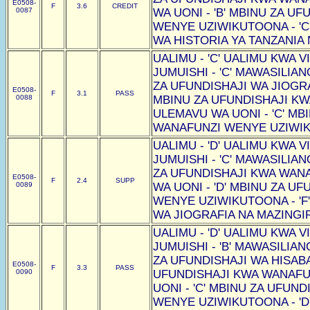
E0508-
F
3.6
CREDIT
0087
WA UONI - 'B' MBINU ZA U
WENYE UZIWIKUTOONA - 'C
WA HISTORIA YA TANZANIA N
UALIMU - 'C' UALIMU KWA VI
JUMUISHI - 'C' MAWASILIAN
ZA UFUNDISHAJI WA JIOGRAF
E0508-
F
3.1
PASS
0088
MBINU ZA UFUNDISHAJI K
ULEMAVU WA UONI - 'C' MB
WANAFUNZI WENYE UZIWIKU
UALIMU - 'D' UALIMU KWA VI
JUMUISHI - 'C' MAWASILIAN
ZA UFUNDISHAJI KWA WAN
E0508-
F
2.4
SUPP
0089
WA UONI - 'D' MBINU ZA U
WENYE UZIWIKUTOONA - 'F
WA JIOGRAFIA NA MAZINGIRA
UALIMU - 'D' UALIMU KWA VI
JUMUISHI - 'B' MAWASILIAN
ZA UFUNDISHAJI WA HISABAT
E0508-
F
3.3
PASS
0090
UFUNDISHAJI KWA WANAF
UONI - 'C' MBINU ZA UFUN
WENYE UZIWIKUTOONA - 'D