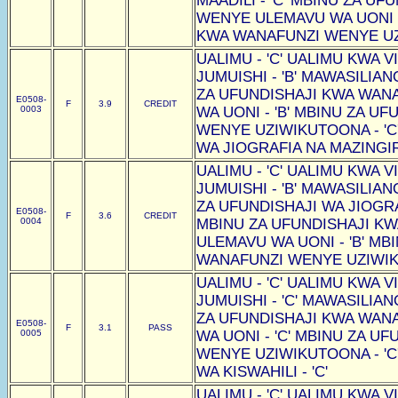
MAADILI - 'C' MBINU ZA U
WENYE ULEMAVU WA UONI -
KWA WANAFUNZI WENYE UZI
UALIMU - 'C' UALIMU KWA VI
JUMUISHI - 'B' MAWASILIAN
ZA UFUNDISHAJI KWA WAN
E0508-
F
3.9
CREDIT
0003
WA UONI - 'B' MBINU ZA U
WENYE UZIWIKUTOONA - 'C
WA JIOGRAFIA NA MAZINGIRA
UALIMU - 'C' UALIMU KWA VI
JUMUISHI - 'B' MAWASILIAN
ZA UFUNDISHAJI WA JIOGRAF
E0508-
F
3.6
CREDIT
0004
MBINU ZA UFUNDISHAJI K
ULEMAVU WA UONI - 'B' MB
WANAFUNZI WENYE UZIWIKU
UALIMU - 'C' UALIMU KWA VI
JUMUISHI - 'C' MAWASILIAN
ZA UFUNDISHAJI KWA WAN
E0508-
F
3.1
PASS
0005
WA UONI - 'C' MBINU ZA U
WENYE UZIWIKUTOONA - 'C
WA KISWAHILI - 'C'
UALIMU - 'C' UALIMU KWA VI