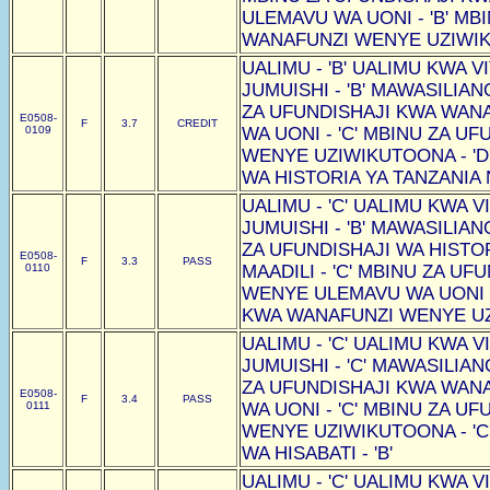
ULEMAVU WA UONI - 'B' MB
WANAFUNZI WENYE UZIWIKU
UALIMU - 'B' UALIMU KWA VI
JUMUISHI - 'B' MAWASILIAN
ZA UFUNDISHAJI KWA WAN
E0508-
F
3.7
CREDIT
0109
WA UONI - 'C' MBINU ZA U
WENYE UZIWIKUTOONA - 'D
WA HISTORIA YA TANZANIA N
UALIMU - 'C' UALIMU KWA VI
JUMUISHI - 'B' MAWASILIAN
ZA UFUNDISHAJI WA HISTOR
E0508-
F
3.3
PASS
0110
MAADILI - 'C' MBINU ZA U
WENYE ULEMAVU WA UONI -
KWA WANAFUNZI WENYE UZI
UALIMU - 'C' UALIMU KWA VI
JUMUISHI - 'C' MAWASILIAN
ZA UFUNDISHAJI KWA WAN
E0508-
F
3.4
PASS
0111
WA UONI - 'C' MBINU ZA U
WENYE UZIWIKUTOONA - 'C
WA HISABATI - 'B'
UALIMU - 'C' UALIMU KWA VI