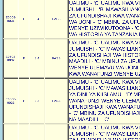
UALIMU - 'C' UALIMU KWA VI
JUMUISHI - 'B' MAWASILIAN
ZA UFUNDISHAJI KWA WAN
E0508-
F
3.4
PASS
0031
WA UONI - 'C' MBINU ZA U
WENYE UZIWIKUTOONA - 'C
WA HISTORIA YA TANZANIA N
UALIMU - 'C' UALIMU KWA VI
JUMUISHI - 'C' MAWASILIAN
ZA UFUNDISHAJI WA HISTOR
E0508-
F
3.4
PASS
0032
MAADILI - 'C' MBINU ZA U
WENYE ULEMAVU WA UONI -
KWA WANAFUNZI WENYE UZI
UALIMU - 'C' UALIMU KWA VI
JUMUISHI - 'C' MAWASILIAN
YA DINI YA KIISLAMU - 'D'
E0508-
WANAFUNZI WENYE ULEMAVU
F
3.3
PASS
0033
UFUNDISHAJI KWA WANAF
- 'C' MBINU ZA UFUNDISHAJ
NA MAADILI - 'C'
UALIMU - 'C' UALIMU KWA VI
JUMUISHI - 'C' MAWASILIAN