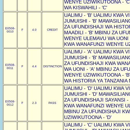
WENYE UZIWIKUTOONA - 'C
WA KISWAHILI - 'C'
UALIMU - 'B' UALIMU KWA VI
JUMUISHI - 'B' MAWASILIAN
ZA UFUNDISHAJI WA HISTOR
E0508-
F
4.0
CREDIT
0010
MAADILI - 'B' MBINU ZA U
WENYE ULEMAVU WA UONI -
KWA WANAFUNZI WENYE UZI
UALIMU - 'A' UALIMU KWA VI
JUMUISHI - 'B' MAWASILIAN
ZA UFUNDISHAJI KWA WAN
E0508-
F
4.4
DISTINCTION
0011
WA UONI - 'A' MBINU ZA U
WENYE UZIWIKUTOONA - 'B
WA HISTORIA YA TANZANIA N
UALIMU - 'D' UALIMU KWA VI
JUMUISHI - 'D' MAWASILIAN
ZA UFUNDISHAJI SAYANSI -
E0508-
F
2.3
PASS
0012
KWA WANAFUNZI WENYE ULE
MBINU ZA UFUNDISHAJI K
UZIWIKUTOONA - 'D'
UALIMU - 'C' UALIMU KWA VI