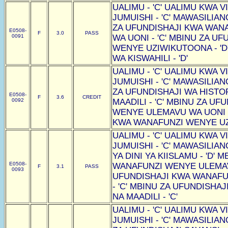
UALIMU - 'C' UALIMU KWA VI
JUMUISHI - 'C' MAWASILIAN
ZA UFUNDISHAJI KWA WAN
E0508-
F
3.0
PASS
0091
WA UONI - 'C' MBINU ZA U
WENYE UZIWIKUTOONA - 'D
WA KISWAHILI - 'D'
UALIMU - 'C' UALIMU KWA VI
JUMUISHI - 'C' MAWASILIAN
ZA UFUNDISHAJI WA HISTOR
E0508-
F
3.6
CREDIT
0092
MAADILI - 'C' MBINU ZA U
WENYE ULEMAVU WA UONI -
KWA WANAFUNZI WENYE UZI
UALIMU - 'C' UALIMU KWA VI
JUMUISHI - 'C' MAWASILIAN
YA DINI YA KIISLAMU - 'D'
E0508-
WANAFUNZI WENYE ULEMAVU
F
3.1
PASS
0093
UFUNDISHAJI KWA WANAF
- 'C' MBINU ZA UFUNDISHAJ
NA MAADILI - 'C'
UALIMU - 'C' UALIMU KWA VI
JUMUISHI - 'C' MAWASILIAN