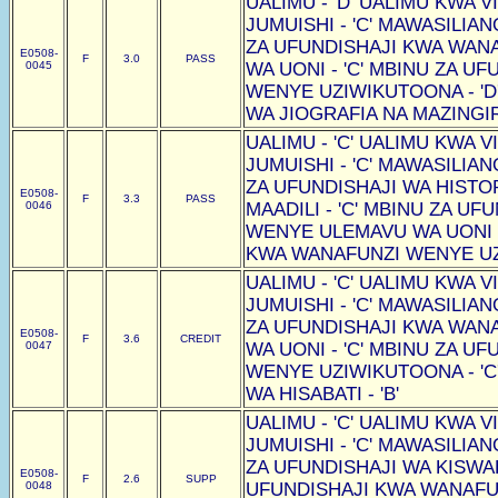
UALIMU - 'D' UALIMU KWA VI
JUMUISHI - 'C' MAWASILIAN
ZA UFUNDISHAJI KWA WAN
E0508-
F
3.0
PASS
0045
WA UONI - 'C' MBINU ZA U
WENYE UZIWIKUTOONA - 'D
WA JIOGRAFIA NA MAZINGIRA
UALIMU - 'C' UALIMU KWA VI
JUMUISHI - 'C' MAWASILIAN
ZA UFUNDISHAJI WA HISTOR
E0508-
F
3.3
PASS
0046
MAADILI - 'C' MBINU ZA U
WENYE ULEMAVU WA UONI -
KWA WANAFUNZI WENYE UZI
UALIMU - 'C' UALIMU KWA VI
JUMUISHI - 'C' MAWASILIAN
ZA UFUNDISHAJI KWA WAN
E0508-
F
3.6
CREDIT
0047
WA UONI - 'C' MBINU ZA U
WENYE UZIWIKUTOONA - 'C
WA HISABATI - 'B'
UALIMU - 'C' UALIMU KWA VI
JUMUISHI - 'C' MAWASILIAN
ZA UFUNDISHAJI WA KISWAHI
E0508-
F
2.6
SUPP
0048
UFUNDISHAJI KWA WANAF