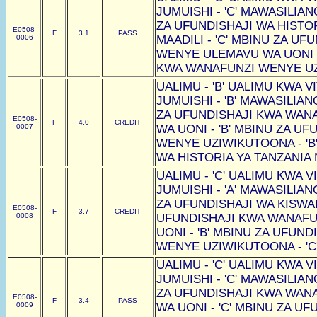
JUMUISHI - 'C' MAWASILIAN
ZA UFUNDISHAJI WA HISTOR
E0508-
F
3.1
PASS
0006
MAADILI - 'C' MBINU ZA U
WENYE ULEMAVU WA UONI -
KWA WANAFUNZI WENYE UZI
UALIMU - 'B' UALIMU KWA VI
JUMUISHI - 'B' MAWASILIAN
ZA UFUNDISHAJI KWA WAN
E0508-
F
4.0
CREDIT
0007
WA UONI - 'B' MBINU ZA U
WENYE UZIWIKUTOONA - 'B
WA HISTORIA YA TANZANIA N
UALIMU - 'C' UALIMU KWA VI
JUMUISHI - 'A' MAWASILIAN
ZA UFUNDISHAJI WA KISWAHI
E0508-
F
3.7
CREDIT
0008
UFUNDISHAJI KWA WANAF
UONI - 'B' MBINU ZA UFUN
WENYE UZIWIKUTOONA - 'C
UALIMU - 'C' UALIMU KWA VI
JUMUISHI - 'C' MAWASILIAN
ZA UFUNDISHAJI KWA WAN
E0508-
F
3.4
PASS
0009
WA UONI - 'C' MBINU ZA U