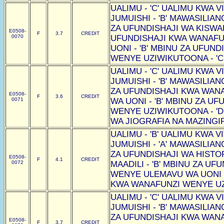
UALIMU - 'C' UALIMU KWA VI
JUMUISHI - 'B' MAWASILIAN
ZA UFUNDISHAJI WA KISWAHI
E0508-
F
3.7
CREDIT
0070
UFUNDISHAJI KWA WANAF
UONI - 'B' MBINU ZA UFUN
WENYE UZIWIKUTOONA - 'C
UALIMU - 'C' UALIMU KWA VI
JUMUISHI - 'B' MAWASILIAN
ZA UFUNDISHAJI KWA WAN
E0508-
F
3.6
CREDIT
0071
WA UONI - 'B' MBINU ZA U
WENYE UZIWIKUTOONA - 'D
WA JIOGRAFIA NA MAZINGIRA
UALIMU - 'B' UALIMU KWA VI
JUMUISHI - 'A' MAWASILIAN
ZA UFUNDISHAJI WA HISTOR
E0508-
F
4.1
CREDIT
0072
MAADILI - 'B' MBINU ZA U
WENYE ULEMAVU WA UONI -
KWA WANAFUNZI WENYE UZI
UALIMU - 'C' UALIMU KWA VI
JUMUISHI - 'B' MAWASILIAN
ZA UFUNDISHAJI KWA WAN
E0508-
F
3.7
CREDIT