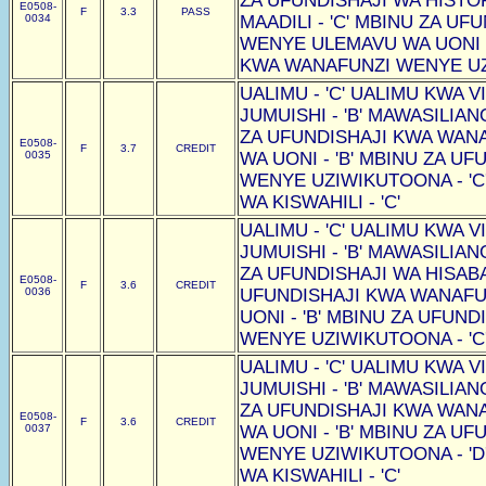
ZA UFUNDISHAJI WA HISTOR
E0508-
F
3.3
PASS
0034
MAADILI - 'C' MBINU ZA U
WENYE ULEMAVU WA UONI -
KWA WANAFUNZI WENYE UZI
UALIMU - 'C' UALIMU KWA VI
JUMUISHI - 'B' MAWASILIAN
ZA UFUNDISHAJI KWA WAN
E0508-
F
3.7
CREDIT
0035
WA UONI - 'B' MBINU ZA U
WENYE UZIWIKUTOONA - 'C
WA KISWAHILI - 'C'
UALIMU - 'C' UALIMU KWA VI
JUMUISHI - 'B' MAWASILIAN
ZA UFUNDISHAJI WA HISABAT
E0508-
F
3.6
CREDIT
0036
UFUNDISHAJI KWA WANAF
UONI - 'B' MBINU ZA UFUN
WENYE UZIWIKUTOONA - 'C
UALIMU - 'C' UALIMU KWA VI
JUMUISHI - 'B' MAWASILIAN
ZA UFUNDISHAJI KWA WAN
E0508-
F
3.6
CREDIT
0037
WA UONI - 'B' MBINU ZA U
WENYE UZIWIKUTOONA - 'D
WA KISWAHILI - 'C'