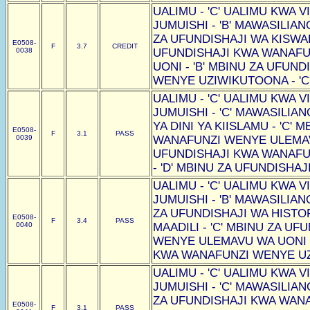
UALIMU - 'C' UALIMU KWA VI
JUMUISHI - 'B' MAWASILIAN
ZA UFUNDISHAJI WA KISWAHI
E0508-
F
3.7
CREDIT
0038
UFUNDISHAJI KWA WANAF
UONI - 'B' MBINU ZA UFUN
WENYE UZIWIKUTOONA - 'C
UALIMU - 'C' UALIMU KWA VI
JUMUISHI - 'C' MAWASILIAN
YA DINI YA KIISLAMU - 'C'
E0508-
F
3.1
PASS
0039
WANAFUNZI WENYE ULEMAVU
UFUNDISHAJI KWA WANAF
- 'D' MBINU ZA UFUNDISHAJI
UALIMU - 'C' UALIMU KWA VI
JUMUISHI - 'B' MAWASILIAN
ZA UFUNDISHAJI WA HISTOR
E0508-
F
3.4
PASS
0040
MAADILI - 'C' MBINU ZA U
WENYE ULEMAVU WA UONI -
KWA WANAFUNZI WENYE UZI
UALIMU - 'C' UALIMU KWA VI
JUMUISHI - 'C' MAWASILIAN
ZA UFUNDISHAJI KWA WAN
E0508-
F
3.1
PASS