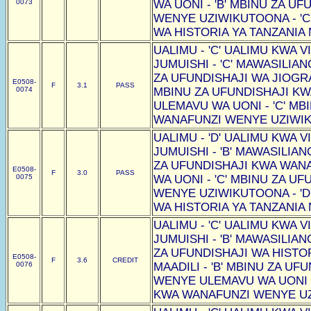
0073
WA UONI - 'B' MBINU ZA U
WENYE UZIWIKUTOONA - 'C
WA HISTORIA YA TANZANIA N
UALIMU - 'C' UALIMU KWA VI
JUMUISHI - 'C' MAWASILIAN
ZA UFUNDISHAJI WA JIOGRAF
E0508-
F
3.1
PASS
0074
MBINU ZA UFUNDISHAJI K
ULEMAVU WA UONI - 'C' MB
WANAFUNZI WENYE UZIWIKU
UALIMU - 'D' UALIMU KWA VI
JUMUISHI - 'B' MAWASILIAN
ZA UFUNDISHAJI KWA WAN
E0508-
F
3.0
PASS
0075
WA UONI - 'C' MBINU ZA U
WENYE UZIWIKUTOONA - 'D
WA HISTORIA YA TANZANIA N
UALIMU - 'C' UALIMU KWA VI
JUMUISHI - 'B' MAWASILIAN
ZA UFUNDISHAJI WA HISTOR
E0508-
F
3.6
CREDIT
0076
MAADILI - 'B' MBINU ZA U
WENYE ULEMAVU WA UONI -
KWA WANAFUNZI WENYE UZI