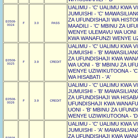
UALIMU - 'C' UALIMU KWA VI
JUMUISHI - 'C' MAWASILIAN
ZA UFUNDISHAJI WA HISTOR
E0508-
F
3.0
PASS
0024
MAADILI - 'C' MBINU ZA U
WENYE ULEMAVU WA UONI -
KWA WANAFUNZI WENYE UZI
UALIMU - 'C' UALIMU KWA VI
JUMUISHI - 'B' MAWASILIAN
ZA UFUNDISHAJI KWA WAN
E0508-
F
3.9
CREDIT
0025
WA UONI - 'B' MBINU ZA U
WENYE UZIWIKUTOONA - 'C
WA HISABATI - 'A'
UALIMU - 'C' UALIMU KWA VI
JUMUISHI - 'B' MAWASILIAN
ZA UFUNDISHAJI WA HISABAT
E0508-
F
3.9
CREDIT
0026
UFUNDISHAJI KWA WANAF
UONI - 'B' MBINU ZA UFUN
WENYE UZIWIKUTOONA - 'D
UALIMU - 'C' UALIMU KWA VI
JUMUISHI - 'A' MAWASILIAN
ZA UFUNDISHAJI KWA WAN
E0508-