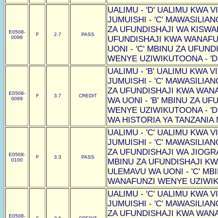
UALIMU - 'D' UALIMU KWA VI
JUMUISHI - 'C' MAWASILIAN
ZA UFUNDISHAJI WA KISWAHI
E0508-
F
2.7
PASS
0098
UFUNDISHAJI KWA WANAF
UONI - 'C' MBINU ZA UFUN
WENYE UZIWIKUTOONA - 'D
UALIMU - 'B' UALIMU KWA VI
JUMUISHI - 'C' MAWASILIAN
ZA UFUNDISHAJI KWA WAN
E0508-
F
3.7
CREDIT
0099
WA UONI - 'B' MBINU ZA U
WENYE UZIWIKUTOONA - 'D
WA HISTORIA YA TANZANIA N
UALIMU - 'C' UALIMU KWA VI
JUMUISHI - 'C' MAWASILIAN
ZA UFUNDISHAJI WA JIOGRAF
E0508-
F
3.3
PASS
0100
MBINU ZA UFUNDISHAJI K
ULEMAVU WA UONI - 'C' MB
WANAFUNZI WENYE UZIWIKU
UALIMU - 'C' UALIMU KWA VI
JUMUISHI - 'C' MAWASILIAN
ZA UFUNDISHAJI KWA WAN
E0508-