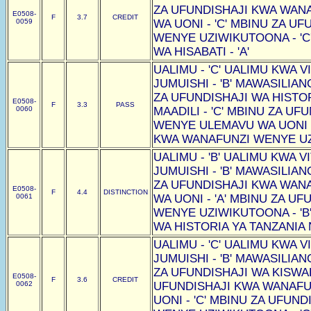
ZA UFUNDISHAJI KWA WAN
E0508-
F
3.7
CREDIT
0059
WA UONI - 'C' MBINU ZA U
WENYE UZIWIKUTOONA - 'C
WA HISABATI - 'A'
UALIMU - 'C' UALIMU KWA VI
JUMUISHI - 'B' MAWASILIAN
ZA UFUNDISHAJI WA HISTOR
E0508-
F
3.3
PASS
0060
MAADILI - 'C' MBINU ZA U
WENYE ULEMAVU WA UONI -
KWA WANAFUNZI WENYE UZI
UALIMU - 'B' UALIMU KWA VI
JUMUISHI - 'B' MAWASILIAN
ZA UFUNDISHAJI KWA WAN
E0508-
F
4.4
DISTINCTION
0061
WA UONI - 'A' MBINU ZA U
WENYE UZIWIKUTOONA - 'B
WA HISTORIA YA TANZANIA N
UALIMU - 'C' UALIMU KWA VI
JUMUISHI - 'B' MAWASILIAN
ZA UFUNDISHAJI WA KISWAHI
E0508-
F
3.6
CREDIT
0062
UFUNDISHAJI KWA WANAF
UONI - 'C' MBINU ZA UFUN