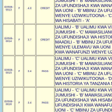
JUMUISHI - 'B' MAWASILIAN
ZA UFUNDISHAJI KWA WAN
E0508-
F
4.0
CREDIT
0013
WA UONI - 'B' MBINU ZA U
WENYE UZIWIKUTOONA - 'C
WA HISABATI - 'A'
UALIMU - 'B' UALIMU KWA VI
JUMUISHI - 'C' MAWASILIAN
ZA UFUNDISHAJI WA HISTOR
E0508-
F
3.7
CREDIT
0014
MAADILI - 'B' MBINU ZA U
WENYE ULEMAVU WA UONI -
KWA WANAFUNZI WENYE UZI
UALIMU - 'C' UALIMU KWA VI
JUMUISHI - 'B' MAWASILIAN
ZA UFUNDISHAJI KWA WAN
E0508-
F
3.4
PASS
0015
WA UONI - 'C' MBINU ZA U
WENYE UZIWIKUTOONA - 'D
WA HISTORIA YA TANZANIA N
UALIMU - 'C' UALIMU KWA VI
JUMUISHI - 'B' MAWASILIAN
ZA UFUNDISHAJI WA HISABAT
E0508-
F
3.4
PASS
0016
UFUNDISHAJI KWA WANAF
UONI - 'C' MBINU ZA UFUN