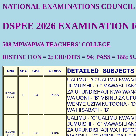
NATIONAL EXAMINATIONS COUNCIL
DSPEE 2026 EXAMINATION 
508 MPWAPWA TEACHERS' COLLEGE
DISTINCTION = 2; CREDITS = 94; PASS = 188; SU
DETAILED SUBJECTS
CNO
SEX
GPA
CLASS
UALIMU - 'C' UALIMU KWA VI
JUMUISHI - 'C' MAWASILIAN
ZA UFUNDISHAJI KWA WAN
E0508-
F
3.4
PASS
0001
WA UONI - 'B' MBINU ZA U
WENYE UZIWIKUTOONA - 'D
WA HISABATI - 'B'
UALIMU - 'C' UALIMU KWA VI
JUMUISHI - 'C' MAWASILIAN
ZA UFUNDISHAJI WA HISTOR
E0508-
F
3.0
SUPP
0002