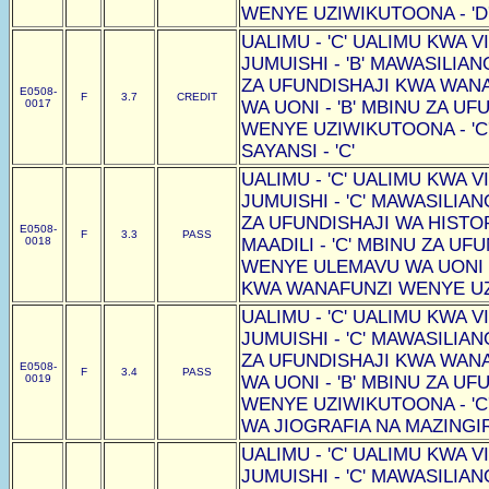
WENYE UZIWIKUTOONA - 'D
UALIMU - 'C' UALIMU KWA VI
JUMUISHI - 'B' MAWASILIAN
ZA UFUNDISHAJI KWA WAN
E0508-
F
3.7
CREDIT
0017
WA UONI - 'B' MBINU ZA U
WENYE UZIWIKUTOONA - 'C
SAYANSI - 'C'
UALIMU - 'C' UALIMU KWA VI
JUMUISHI - 'C' MAWASILIAN
ZA UFUNDISHAJI WA HISTOR
E0508-
F
3.3
PASS
0018
MAADILI - 'C' MBINU ZA U
WENYE ULEMAVU WA UONI -
KWA WANAFUNZI WENYE UZI
UALIMU - 'C' UALIMU KWA VI
JUMUISHI - 'C' MAWASILIAN
ZA UFUNDISHAJI KWA WAN
E0508-
F
3.4
PASS
0019
WA UONI - 'B' MBINU ZA U
WENYE UZIWIKUTOONA - 'C
WA JIOGRAFIA NA MAZINGIRA
UALIMU - 'C' UALIMU KWA VI
JUMUISHI - 'C' MAWASILIAN