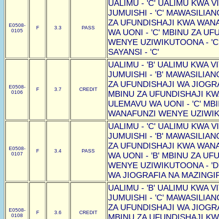
UALIMU - 'C' UALIMU KWA VI
JUMUISHI - 'C' MAWASILIAN
ZA UFUNDISHAJI KWA WAN
E0508-
F
3.3
PASS
0105
WA UONI - 'C' MBINU ZA U
WENYE UZIWIKUTOONA - 'C
SAYANSI - 'C'
UALIMU - 'B' UALIMU KWA VI
JUMUISHI - 'B' MAWASILIAN
ZA UFUNDISHAJI WA JIOGRAF
E0508-
F
3.7
CREDIT
0106
MBINU ZA UFUNDISHAJI K
ULEMAVU WA UONI - 'C' MB
WANAFUNZI WENYE UZIWIKU
UALIMU - 'C' UALIMU KWA VI
JUMUISHI - 'B' MAWASILIAN
ZA UFUNDISHAJI KWA WAN
E0508-
F
3.4
PASS
0107
WA UONI - 'B' MBINU ZA U
WENYE UZIWIKUTOONA - 'D
WA JIOGRAFIA NA MAZINGIRA
UALIMU - 'B' UALIMU KWA VI
JUMUISHI - 'C' MAWASILIAN
ZA UFUNDISHAJI WA JIOGRAF
E0508-
F
3.6
CREDIT
0108
MBINU ZA UFUNDISHAJI K