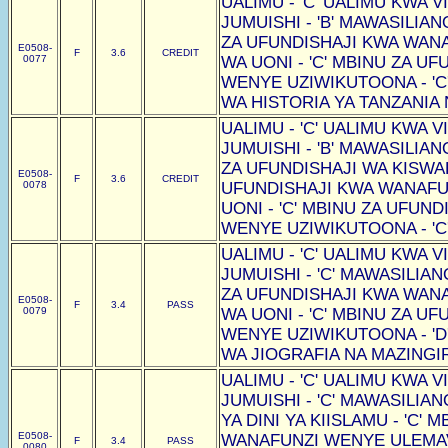
UALIMU - 'C' UALIMU KWA VI
JUMUISHI - 'B' MAWASILIAN
ZA UFUNDISHAJI KWA WAN
E0508-
F
3.6
CREDIT
0077
WA UONI - 'C' MBINU ZA U
WENYE UZIWIKUTOONA - 'C
WA HISTORIA YA TANZANIA N
UALIMU - 'C' UALIMU KWA VI
JUMUISHI - 'B' MAWASILIAN
ZA UFUNDISHAJI WA KISWAHI
E0508-
F
3.6
CREDIT
0078
UFUNDISHAJI KWA WANAF
UONI - 'C' MBINU ZA UFUN
WENYE UZIWIKUTOONA - 'C
UALIMU - 'C' UALIMU KWA VI
JUMUISHI - 'C' MAWASILIAN
ZA UFUNDISHAJI KWA WAN
E0508-
F
3.4
PASS
0079
WA UONI - 'C' MBINU ZA U
WENYE UZIWIKUTOONA - 'D
WA JIOGRAFIA NA MAZINGIRA
UALIMU - 'C' UALIMU KWA VI
JUMUISHI - 'C' MAWASILIAN
YA DINI YA KIISLAMU - 'C'
E0508-
WANAFUNZI WENYE ULEMAVU
F
3.4
PASS
0080