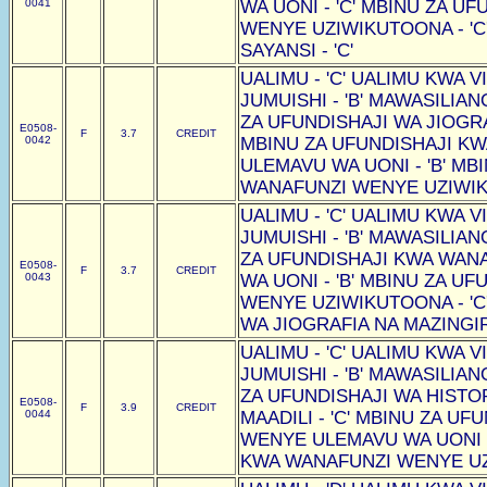
0041
WA UONI - 'C' MBINU ZA U
WENYE UZIWIKUTOONA - 'C
SAYANSI - 'C'
UALIMU - 'C' UALIMU KWA VI
JUMUISHI - 'B' MAWASILIAN
ZA UFUNDISHAJI WA JIOGRAF
E0508-
F
3.7
CREDIT
0042
MBINU ZA UFUNDISHAJI K
ULEMAVU WA UONI - 'B' MB
WANAFUNZI WENYE UZIWIKU
UALIMU - 'C' UALIMU KWA VI
JUMUISHI - 'B' MAWASILIAN
ZA UFUNDISHAJI KWA WAN
E0508-
F
3.7
CREDIT
0043
WA UONI - 'B' MBINU ZA U
WENYE UZIWIKUTOONA - 'C
WA JIOGRAFIA NA MAZINGIRA
UALIMU - 'C' UALIMU KWA VI
JUMUISHI - 'B' MAWASILIAN
ZA UFUNDISHAJI WA HISTOR
E0508-
F
3.9
CREDIT
0044
MAADILI - 'C' MBINU ZA U
WENYE ULEMAVU WA UONI -
KWA WANAFUNZI WENYE UZI