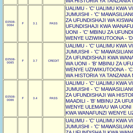
WA HISTORIA YA TANZANIA N
UALIMU - 'C' UALIMU KWA VI
JUMUISHI - 'C' MAWASILIAN
ZA UFUNDISHAJI WA KISWAHI
E0508-
F
3.1
PASS
0084
UFUNDISHAJI KWA WANAF
UONI - 'C' MBINU ZA UFUN
WENYE UZIWIKUTOONA - 'D
UALIMU - 'C' UALIMU KWA VI
JUMUISHI - 'C' MAWASILIAN
ZA UFUNDISHAJI KWA WAN
E0508-
F
3.7
CREDIT
0085
WA UONI - 'B' MBINU ZA U
WENYE UZIWIKUTOONA - 'C
WA HISTORIA YA TANZANIA N
UALIMU - 'C' UALIMU KWA VI
JUMUISHI - 'C' MAWASILIAN
ZA UFUNDISHAJI WA HISTOR
E0508-
F
3.4
PASS
0086
MAADILI - 'B' MBINU ZA U
WENYE ULEMAVU WA UONI -
KWA WANAFUNZI WENYE UZI
UALIMU - 'C' UALIMU KWA VI
JUMUISHI - 'C' MAWASILIAN
ZA UFUNDISHAJI KWA WAN