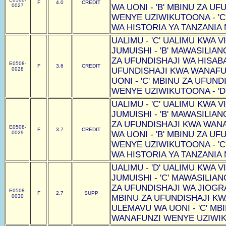
F
4.0
CREDIT
0027
WA UONI - 'B' MBINU ZA U
WENYE UZIWIKUTOONA - 'C
WA HISTORIA YA TANZANIA N
UALIMU - 'C' UALIMU KWA VI
JUMUISHI - 'B' MAWASILIAN
ZA UFUNDISHAJI WA HISABAT
E0508-
F
3.6
CREDIT
0028
UFUNDISHAJI KWA WANAF
UONI - 'C' MBINU ZA UFUN
WENYE UZIWIKUTOONA - 'D
UALIMU - 'C' UALIMU KWA VI
JUMUISHI - 'B' MAWASILIAN
ZA UFUNDISHAJI KWA WAN
E0508-
F
3.7
CREDIT
0029
WA UONI - 'B' MBINU ZA U
WENYE UZIWIKUTOONA - 'C
WA HISTORIA YA TANZANIA N
UALIMU - 'D' UALIMU KWA VI
JUMUISHI - 'C' MAWASILIAN
ZA UFUNDISHAJI WA JIOGRAF
E0508-
F
2.7
SUPP
0030
MBINU ZA UFUNDISHAJI K
ULEMAVU WA UONI - 'C' MB
WANAFUNZI WENYE UZIWIKU