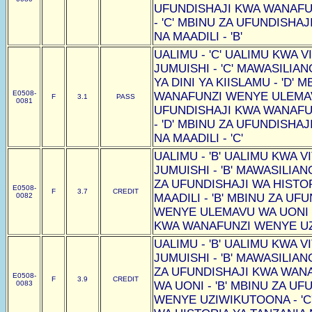
UFUNDISHAJI KWA WANAF
- 'C' MBINU ZA UFUNDISHAJ
NA MAADILI - 'B'
UALIMU - 'C' UALIMU KWA VI
JUMUISHI - 'C' MAWASILIAN
YA DINI YA KIISLAMU - 'D'
E0508-
WANAFUNZI WENYE ULEMAVU
F
3.1
PASS
0081
UFUNDISHAJI KWA WANAF
- 'D' MBINU ZA UFUNDISHAJ
NA MAADILI - 'C'
UALIMU - 'B' UALIMU KWA VI
JUMUISHI - 'B' MAWASILIAN
ZA UFUNDISHAJI WA HISTOR
E0508-
F
3.7
CREDIT
0082
MAADILI - 'B' MBINU ZA U
WENYE ULEMAVU WA UONI -
KWA WANAFUNZI WENYE UZI
UALIMU - 'B' UALIMU KWA VI
JUMUISHI - 'B' MAWASILIAN
ZA UFUNDISHAJI KWA WAN
E0508-
F
3.9
CREDIT
0083
WA UONI - 'B' MBINU ZA U
WENYE UZIWIKUTOONA - 'C