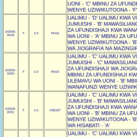
UONI - 'C' MBINU ZA UFUN
WENYE UZIWIKUTOONA - 'F'
UALIMU - 'D' UALIMU KWA VI
JUMUISHI - 'B' MAWASILIAN
ZA UFUNDISHAJI KWA WAN
E0508-
F
3.9
PASS
0049
WA UONI - 'A' MBINU ZA U
WENYE UZIWIKUTOONA - 'B
WA JIOGRAFIA NA MAZINGIRA
UALIMU - 'C' UALIMU KWA VI
JUMUISHI - 'C' MAWASILIAN
ZA UFUNDISHAJI WA JIOGRAF
E0508-
F
3.4
PASS
0050
MBINU ZA UFUNDISHAJI K
ULEMAVU WA UONI - 'B' MB
WANAFUNZI WENYE UZIWIKU
UALIMU - 'C' UALIMU KWA VI
JUMUISHI - 'B' MAWASILIAN
ZA UFUNDISHAJI KWA WAN
E0508-
F
4.0
CREDIT
0051
WA UONI - 'B' MBINU ZA U
WENYE UZIWIKUTOONA - 'B
WA HISABATI - 'A'
UALIMU - 'C' UALIMU KWA VI